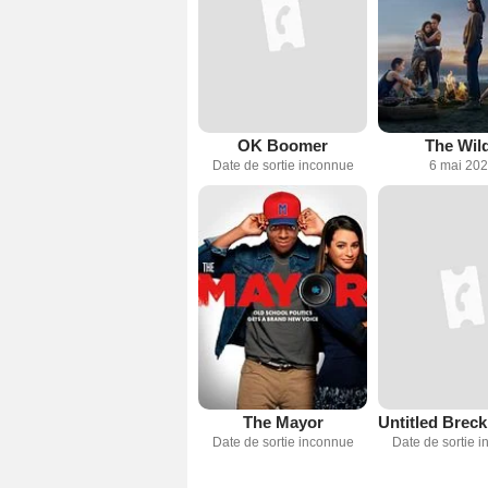
OK Boomer
The Wil
Date de sortie inconnue
6 mai 20
The Mayor
Date de sortie inconnue
Date de sortie 