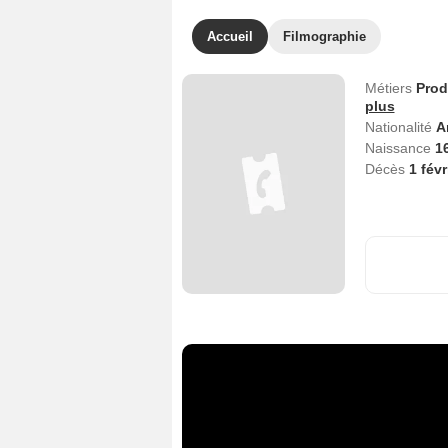
Accueil
Filmographie
Métiers
Prod
plus
Nationalité
A
Naissance
1
Décès
1 fév