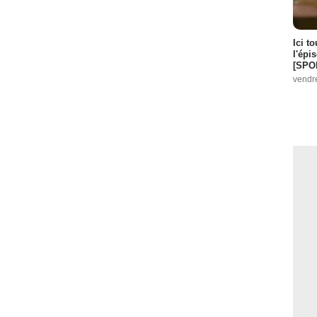
Ici t
l'épi
[SPO
vendr