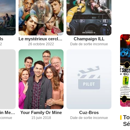
ds
Le mystérieux cercle Benedict
Champaign ILL
22
26 octobre 2022
Date de sortie inconnue
Untitled Breckin Meyer Single Dad Comedy Series
Your Family Or Mine
Cuz-Bros
To
inconnue
15 juin 2018
Date de sortie inconnue
Sé