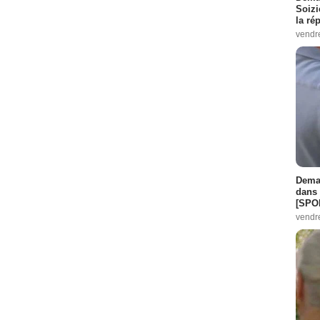
Soizi
la ré
vendr
Demai
dans 
[SPO
vendr