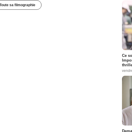
Toute sa filmographie
Ce so
Impos
thrill
vendr
Demai