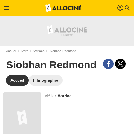
profil
menu
search
Accueil
Stars
Actrices
Siobhan Redmond
Siobhan Redmond
Accueil
Filmographie
Métier
Actrice