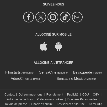
SUIVEZ-NOUS
ALLOCINÉ SUR MOBILE
ALLOCINÉ À L'ÉTRANGER
Filmstarts
SensaCine
Beyazperde
Allemagne
Espagne
Turquie
AdoroCinema
Sensacine México
Brésil
Mexique
Contact
|
Qui sommes-nous
|
Recrutement
|
Publicité
|
CGU
|
CGV
|
Politique de cookies
|
Préférences cookies
|
Données Personnelles
|
Revue de presse
|
Charte d'écriture
|
Les services AlloCiné
|
Gérer Utiq