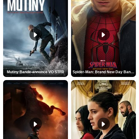
Mutiny Bande-annonce VO STFR
Spider-Man: Brand New Day Bande-annonce VO STFR