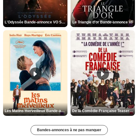
L'Odyssée Bande-annonce VO STFR
Le Triangle d'or Bande-annonce VF
Les Matins merveilleux Bande-annonce VF
De la Comédie-Française Teaser VF
Bandes-annonces à ne pas manquer