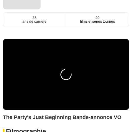
35
20
ans de carrière
films et séries tournés
The Party's Just Beginning Bande-annonce VO
Filmographie