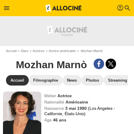
profil
menu
search
Accueil
Stars
Actrices
Actrice américaine
Mozhan Marnò
Mozhan Marnò
Accueil
Filmographie
News
Photos
Streaming
Métier
Actrice
Nationalité
Américaine
Naissance
3 mai 1980
(Los Angeles -
Californie, États-Unis)
Age
46
ans