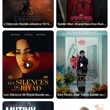
L'Odyssée Bande-annonce VO STFR
Spider-Man: Brand New Day Bande-annonce VO STFR
Les Silences de Riyad Bande-annonce VO STFR
Des Fleurs pour Tokyo Bande-annonce VO STFR