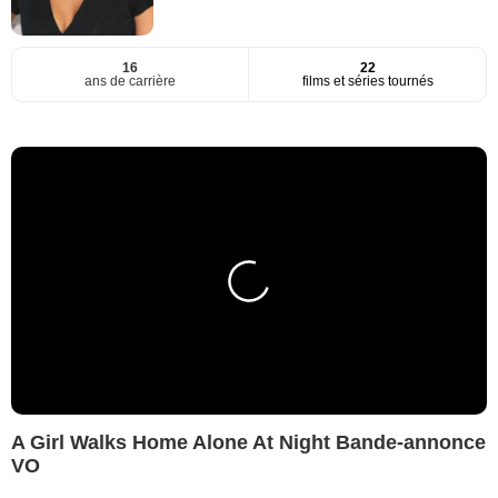
16
22
ans de carrière
films et séries tournés
A Girl Walks Home Alone At Night Bande-annonce
VO