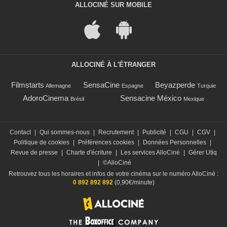
ALLOCINÉ SUR MOBILE
ALLOCINÉ À L'ÉTRANGER
Filmstarts
SensaCine
Beyazperde
Allemagne
Espagne
Turquie
AdoroCinema
Sensacine México
Brésil
Mexique
Contact
|
Qui sommes-nous
|
Recrutement
|
Publicité
|
CGU
|
CGV
|
Politique de cookies
|
Préférences cookies
|
Données Personnelles
|
Revue de presse
|
Charte d'écriture
|
Les services AlloCiné
|
Gérer Utiq
|
©AlloCiné
Retrouvez tous les horaires et infos de votre cinéma sur le numéro AlloCiné :
0 892 892 892
(0,90€/minute)