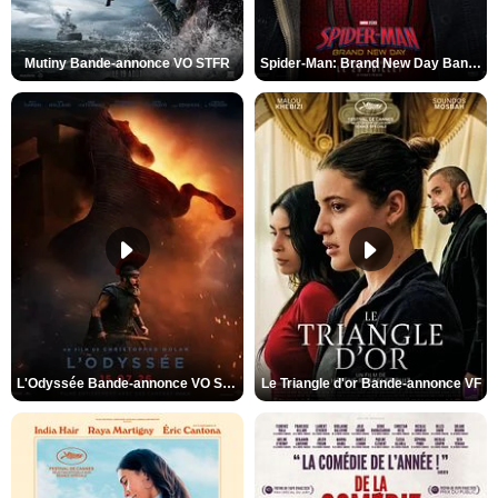
Mutiny Bande-annonce VO STFR
Spider-Man: Brand New Day Bande-annonce VO STFR
L'Odyssée Bande-annonce VO STFR
Le Triangle d'or Bande-annonce VF