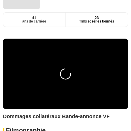
41
23
ans de carrière
films et séries tournés
Dommages collatéraux Bande-annonce VF
Filmographie