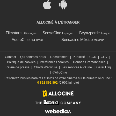
ALLOCINÉ À L'ÉTRANGER
Filmstarts
SensaCine
Beyazperde
Allemagne
Espagne
Turquie
AdoroCinema
Sensacine México
Brésil
Mexique
Contact
|
Qui sommes-nous
|
Recrutement
|
Publicité
|
CGU
|
CGV
|
Politique de cookies
|
Préférences cookies
|
Données Personnelles
|
Revue de presse
|
Charte d'écriture
|
Les services AlloCiné
|
Gérer Utiq
|
©AlloCiné
Retrouvez tous les horaires et infos de votre cinéma sur le numéro AlloCiné :
0 892 892 892
(0,90€/minute)