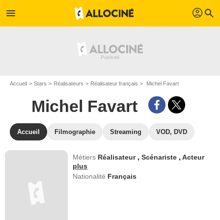
profil
menu
search
Accueil
Stars
Réalisateurs
Réalisateur français
Michel Favart
Michel Favart
Accueil
Filmographie
Streaming
VOD, DVD
Métiers
Réalisateur
,
Scénariste
,
Acteur
plus
Nationalité
Français