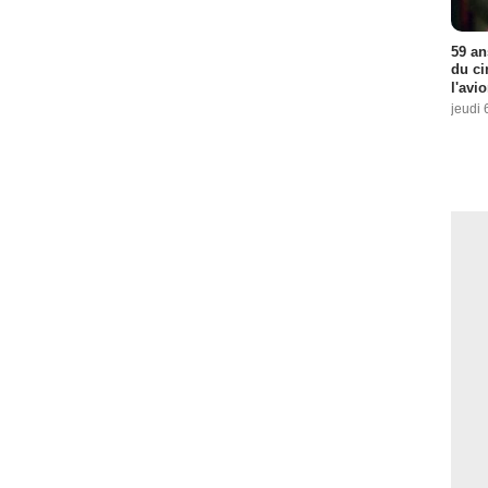
59 an
du ci
l'avi
jeudi 