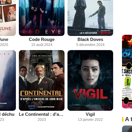
June
Code Rouge
Black Doves
 2025
15 août 2024
5 décembre 2024
il déchu
Le Continental : d'après l'univers de John Wick
Vigil
A 
023
2023
13 janvier 2022