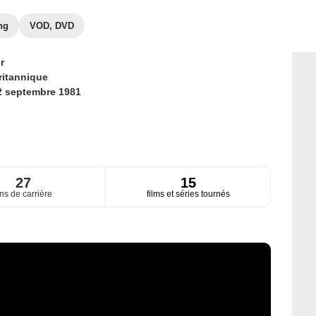
ng
VOD, DVD
r
ritannique
2 septembre 1981
27
15
ns de carrière
films et séries tournés