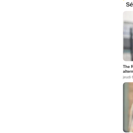
Sé
The R
altern
jeudi 