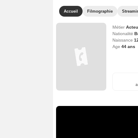
Accueil
Filmographie
Streami
Métier
Acteu
Nationalité
B
Naissance
1
Age
44
ans
a