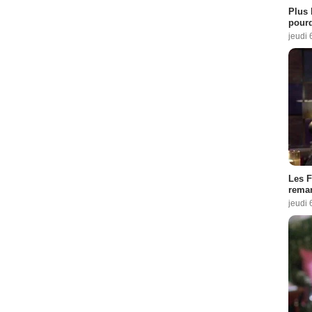
Plus 
pourq
jeudi 
Les F
remar
jeudi 