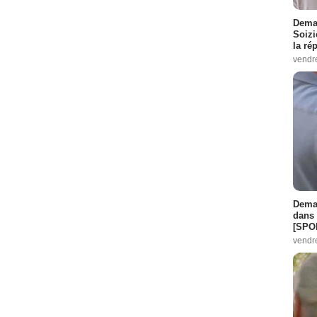
Demai
Soizi
la ré
vendr
Demai
dans 
[SPO
vendr