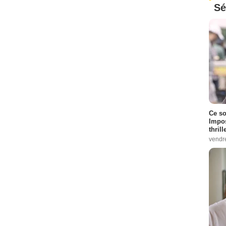
Sé
Ce so
Impos
thrill
vendr