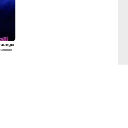
younger
inconnue