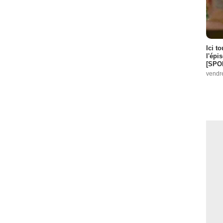
Ici t
l'épi
[SPO
vendr