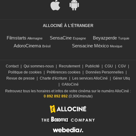
ALLOCINÉ À L'ÉTRANGER
Filmstarts
SensaCine
Beyazperde
Allemagne
Espagne
Turquie
AdoroCinema
Sensacine México
Brésil
Mexique
Contact
|
Qui sommes-nous
|
Recrutement
|
Publicité
|
CGU
|
CGV
|
Politique de cookies
|
Préférences cookies
|
Données Personnelles
|
Revue de presse
|
Charte d'écriture
|
Les services AlloCiné
|
Gérer Utiq
|
©AlloCiné
Retrouvez tous les horaires et infos de votre cinéma sur le numéro AlloCiné :
0 892 892 892
(0,90€/minute)