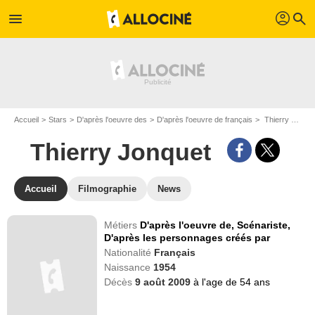
profil
menu
search
Accueil
Stars
D'après l'oeuvre des
D'après l'oeuvre de français
Thierry Jonquet
Thierry Jonquet
Accueil
Filmographie
News
Métiers
D'après l'oeuvre de,
Scénariste,
D'après les personnages créés par
Nationalité
Français
Naissance
1954
Décès
9 août 2009
à l'age de 54 ans