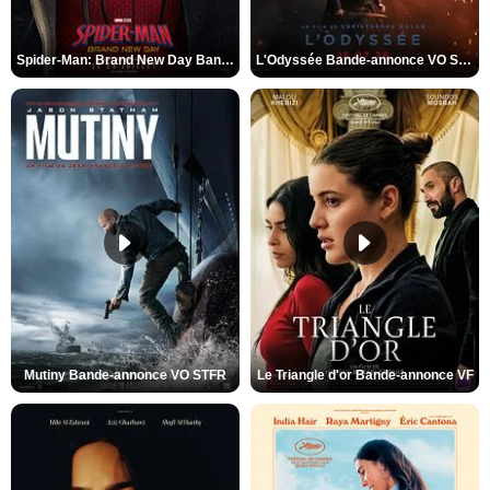
Spider-Man: Brand New Day Bande-annonce VO STFR
L'Odyssée Bande-annonce VO STFR
Mutiny Bande-annonce VO STFR
Le Triangle d'or Bande-annonce VF