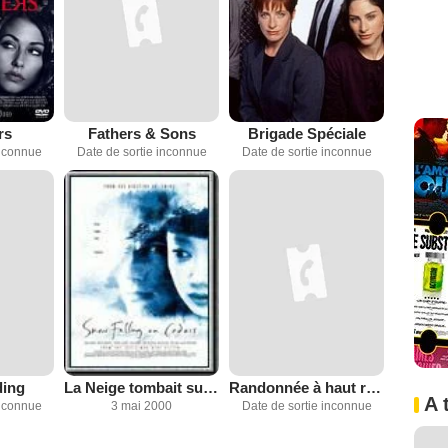
rs
Fathers & Sons
Brigade Spéciale
inconnue
Date de sortie inconnue
Date de sortie inconnue
ding
La Neige tombait sur les cèdres
Randonnée à haut risque
A 
inconnue
3 mai 2000
Date de sortie inconnue