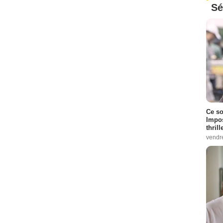
Sé
Ce so
Impos
thrill
vendr