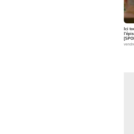
Ici t
l'épi
[SPO
vendr