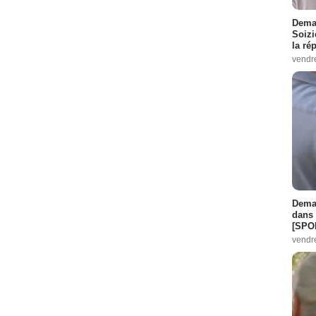
Demai
Soizi
la ré
vendr
Demai
dans 
[SPO
vendr