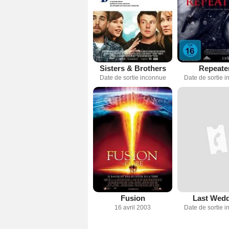
Sisters & Brothers
Repeate
Date de sortie inconnue
Date de sortie 
Fusion
Last Wed
16 avril 2003
Date de sortie 