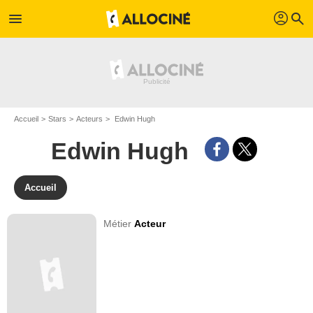
profil
menu
search
Accueil
Stars
Acteurs
Edwin Hugh
Edwin Hugh
Accueil
Métier
Acteur