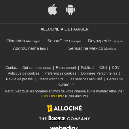
ALLOCINÉ À L'ÉTRANGER
Filmstarts
SensaCine
Beyazperde
Allemagne
Espagne
Turquie
AdoroCinema
Sensacine México
Brésil
Mexique
Contact
|
Qui sommes-nous
|
Recrutement
|
Publicité
|
CGU
|
CGV
|
Politique de cookies
|
Préférences cookies
|
Données Personnelles
|
Revue de presse
|
Charte d'écriture
|
Les services AlloCiné
|
Gérer Utiq
|
©AlloCiné
Retrouvez tous les horaires et infos de votre cinéma sur le numéro AlloCiné :
0 892 892 892
(0,90€/minute)