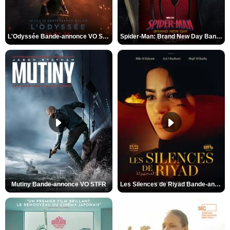
L'Odyssée Bande-annonce VO STFR
Spider-Man: Brand New Day Bande-annonce VO STFR
Mutiny Bande-annonce VO STFR
Les Silences de Riyad Bande-annonce VO STFR