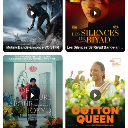
Mutiny Bande-annonce VO STFR
Les Silences de Riyad Bande-annonce VO STFR