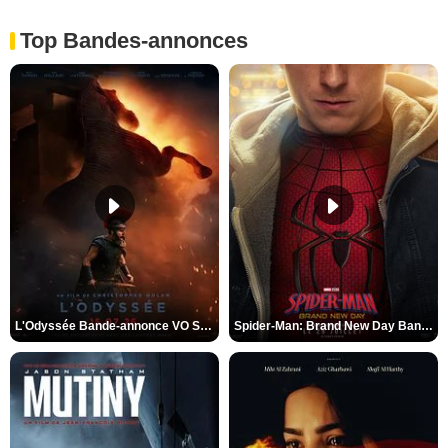
Top Bandes-annonces
L'Odyssée Bande-annonce VO STFR
Spider-Man: Brand New Day Bande-annonce VO STFR