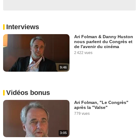
Interviews
Ari Folman & Danny Huston
nous parlent du Congrès et
de l'avenir du cinéma
2 422 vues
9:46
Vidéos bonus
Ari Folman, "Le Congrès"
après la "Valse"
779 vues
3:05