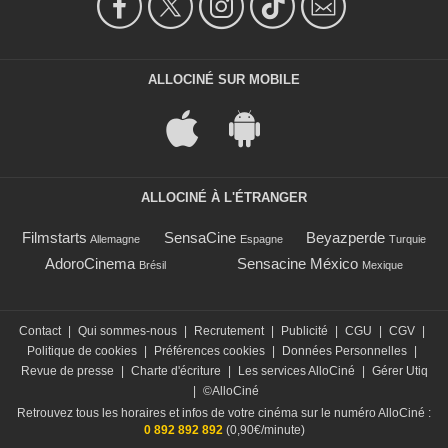
ALLOCINÉ SUR MOBILE
ALLOCINÉ À L'ÉTRANGER
Filmstarts
SensaCine
Beyazperde
Allemagne
Espagne
Turquie
AdoroCinema
Sensacine México
Brésil
Mexique
Contact
|
Qui sommes-nous
|
Recrutement
|
Publicité
|
CGU
|
CGV
|
Politique de cookies
|
Préférences cookies
|
Données Personnelles
|
Revue de presse
|
Charte d'écriture
|
Les services AlloCiné
|
Gérer Utiq
|
©AlloCiné
Retrouvez tous les horaires et infos de votre cinéma sur le numéro AlloCiné :
0 892 892 892
(0,90€/minute)