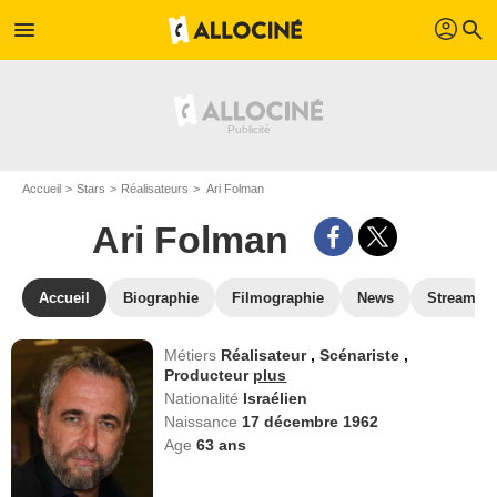
profil
menu
search
Accueil
Stars
Réalisateurs
Ari Folman
Ari Folman
Accueil
Biographie
Filmographie
News
Streamin
Métiers
Réalisateur
,
Scénariste
,
Producteur
plus
Nationalité
Israélien
Naissance
17 décembre 1962
Age
63
ans