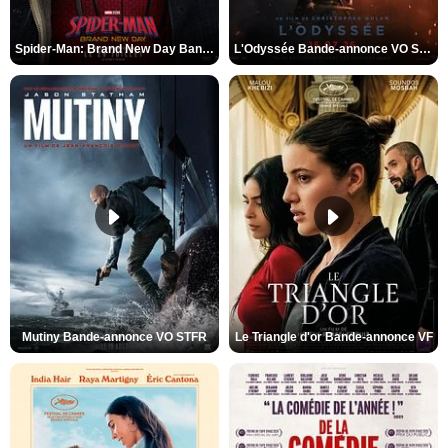
Spider-Man: Brand New Day Bande-annonce VO STFR
L'Odyssée Bande-annonce VO STFR
Mutiny Bande-annonce VO STFR
Le Triangle d'or Bande-annonce VF