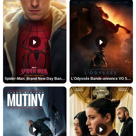
Spider-Man: Brand New Day Bande-annonce VO STFR
L'Odyssée Bande-annonce VO STFR