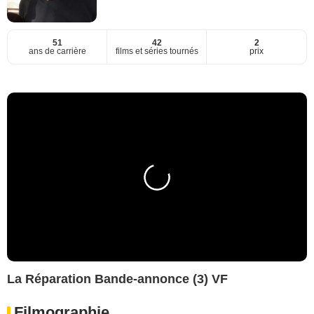
51
42
2
ans de carrière
films et séries tournés
prix
La Réparation Bande-annonce (3) VF
Filmographie