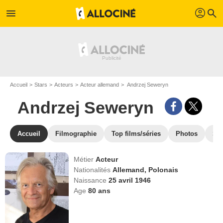
profil
menu
search
Accueil
Stars
Acteurs
Acteur allemand
Andrzej Seweryn
Andrzej Seweryn
Accueil
Filmographie
Top films/séries
Photos
St
Métier
Acteur
Nationalités
Allemand,
Polonais
Naissance
25 avril 1946
Age
80
ans