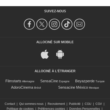
SUIVEZ-NOUS
ALLOCINÉ SUR MOBILE
ALLOCINÉ À L'ÉTRANGER
Filmstarts
SensaCine
Beyazperde
Allemagne
Espagne
Turquie
AdoroCinema
Sensacine México
Brésil
Mexique
Contact
|
Qui sommes-nous
|
Recrutement
|
Publicité
|
CGU
|
CGV
|
Politique de cookies
|
Préférences cookies
|
Données Personnelles
|