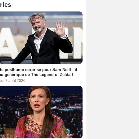
ries
le posthume surprise pour Sam Neill : il
au générique de The Legend of Zelda !
edi 7 août 2026