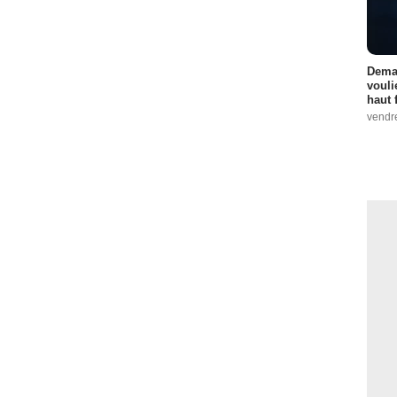
Demai
vouli
haut 
vendr