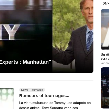
Sé
Un rô
sera 
Experts : Manhattan"
vendr
News - Tournages
Rumeurs et tournages...
La vie tumultueuse de Tommy Lee adaptée en
dessin animé, Tony Soprano vend ses