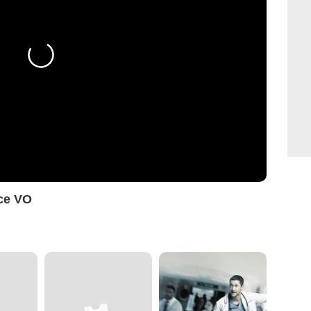
ce VO