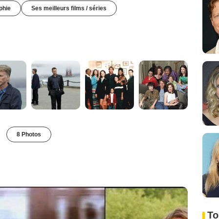
phie
Ses meilleurs films / séries
8 Photos
To