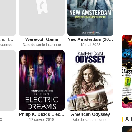
New Amsterdam: Tomorrow
Werewolf Game
New Amsterdam (2018)
inconnue
Date de sortie inconnue
15 mai 2023
Philip K. Dick's Electric Dreams
American Odyssey
A 
23
12 janvier 2018
Date de sortie inconnue