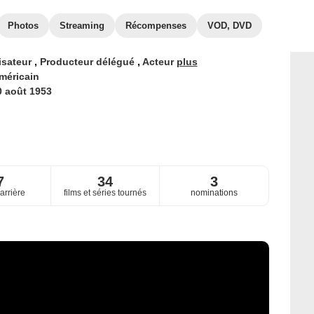
Photos
Streaming
Récompenses
VOD, DVD
isateur
,
Producteur délégué
,
Acteur
plus
méricain
0 août 1953
7
34
3
arrière
films et séries tournés
nominations