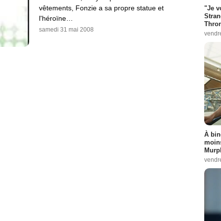
vêtements, Fonzie a sa propre statue et
"Je v
Stran
l'héroïne…
Thro
samedi 31 mai 2008
vendr
À bin
moins
Murph
vendr