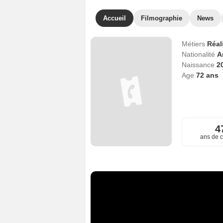
Accueil
Filmographie
News
Métiers
Réal
Nationalité
A
Naissance
2
Age
72
ans
4
ans de c