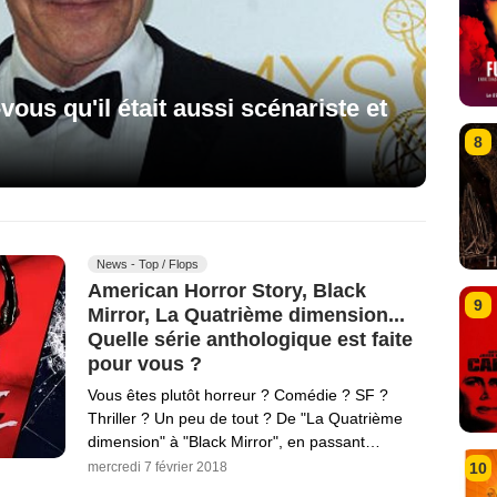
ous qu'il était aussi scénariste et
8
News - Top / Flops
American Horror Story, Black
9
Mirror, La Quatrième dimension...
Quelle série anthologique est faite
pour vous ?
Vous êtes plutôt horreur ? Comédie ? SF ?
Thriller ? Un peu de tout ? De "La Quatrième
dimension" à "Black Mirror", en passant…
10
mercredi 7 février 2018