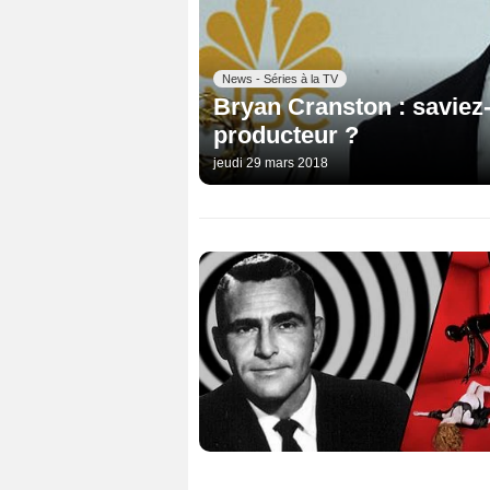
News - Séries à la TV
Bryan Cranston : saviez-v
producteur ?
jeudi 29 mars 2018