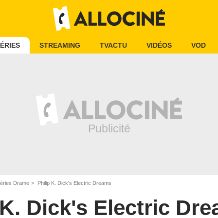
ÉRIES
STREAMING
TVACTU
VIDÉOS
VOD
éries Drame
Philip K. Dick's Electric Dreams
 K. Dick's Electric Dr