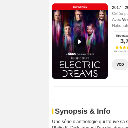
TERMINÉE
2017 - 
Créée p
Avec
Ve
Nationali
Spectat
3,
298 notes, 29 c
VOD
Synopsis & Info
Une série d'anthologie qui trouve sa s
Philip K. Dick
, auquel l'on doit des