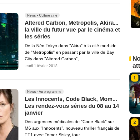
News - Culture ciné
Altered Carbon, Metropolis, Akira...
la ville du futur vue par le cinéma et
les séries
De la Néo Tokyo dans "Akira" à la cité morbide
de "Metropolis" en passant par la ville de Bay
No
City dans "Altered Carbon",…
at
jeudi 1 février 2018
1
News - Au programme
Les Innocents, Code Black, Mom...
Les rendez-vous séries du 08 au 14
janvier
Des urgences médicales de "Code Black" sur
2
M6 aux "Innocents", nouveau thriller français de
TF1 avec Tomer Sisley, tour…