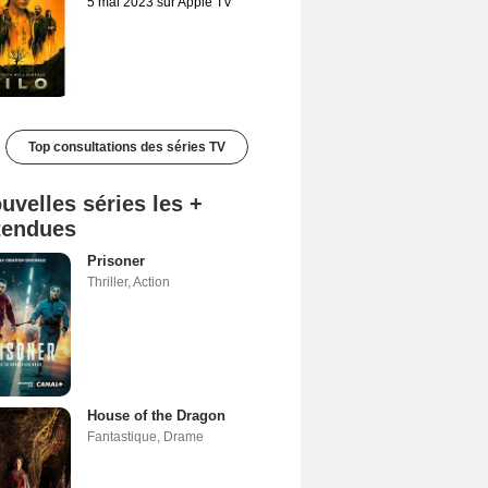
5 mai 2023 sur Apple TV
Top consultations des séries TV
uvelles séries les +
tendues
Prisoner
Thriller
,
Action
House of the Dragon
Fantastique
,
Drame