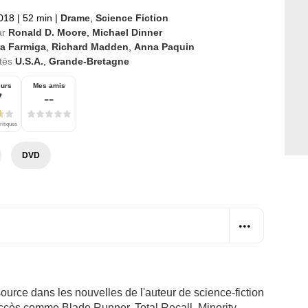
2018
|
52 min
|
Drame
,
Science Fiction
ar
Ronald D. Moore
,
Michael Dinner
ra Farmiga
,
Richard Madden
,
Anna Paquin
tés
U.S.A.
,
Grande-Bretagne
eurs
Mes amis
7
--
ritiques
DVD
ource dans les nouvelles de l'auteur de science-fiction
 succès comme
Blade Runner
,
Total Recall
,
Minority