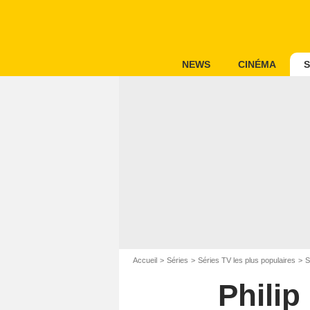
NEWS
CINÉMA
S
Accueil
Séries
Séries TV les plus populaires
S
Philip