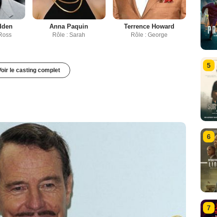
dden
Anna Paquin
Terrence Howard
 Ross
Rôle : Sarah
Rôle : George
5
Voir le casting complet
6
7