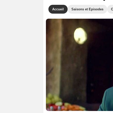
Accueil
Saisons et Episodes
C