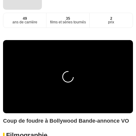
49
35
2
ans de carrière
films et séries tournés
prix
Coup de foudre à Bollywood Bande-annonce VO
Filmographie