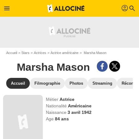
profil
menu
search
Accueil
Stars
Actrices
Actrice américaine
Marsha Mason
Marsha Mason
Accueil
Filmographie
Photos
Streaming
Récompe
Métier
Actrice
Nationalité
Américaine
Naissance
3 avril 1942
Age
84
ans