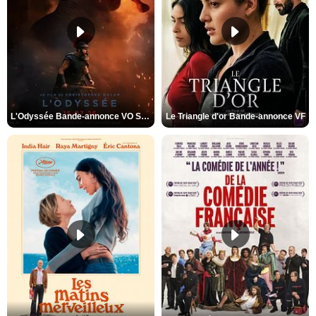
L'Odyssée Bande-annonce VO STFR
Le Triangle d'or Bande-annonce VF