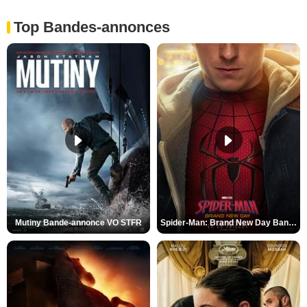
Top Bandes-annonces
Mutiny Bande-annonce VO STFR
Spider-Man: Brand New Day Bande-annonce VO STFR