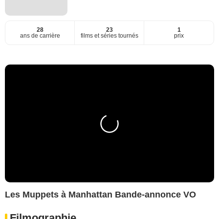
28
23
1
ans de carrière
films et séries tournés
prix
Les Muppets à Manhattan Bande-annonce VO
Filmographie