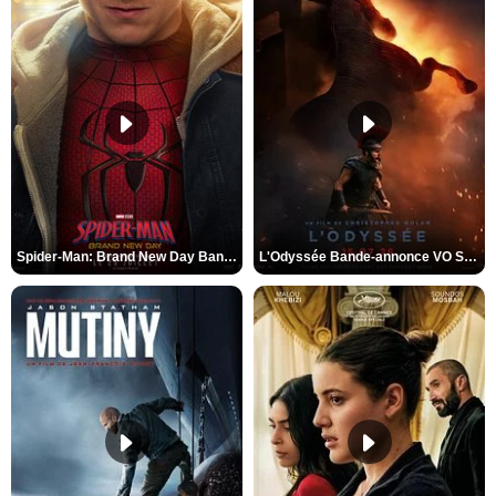
Spider-Man: Brand New Day Bande-annonce VO STFR
L'Odyssée Bande-annonce VO STFR