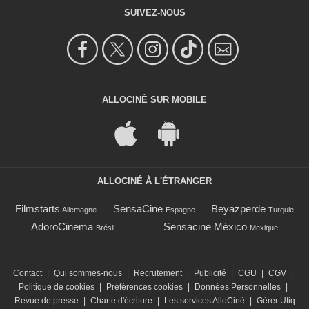
SUIVEZ-NOUS
ALLOCINÉ SUR MOBILE
ALLOCINÉ À L'ÉTRANGER
Filmstarts
SensaCine
Beyazperde
Allemagne
Espagne
Turquie
AdoroCinema
Sensacine México
Brésil
Mexique
Contact
|
Qui sommes-nous
|
Recrutement
|
Publicité
|
CGU
|
CGV
|
Politique de cookies
|
Préférences cookies
|
Données Personnelles
|
Revue de presse
|
Charte d'écriture
|
Les services AlloCiné
|
Gérer Utiq