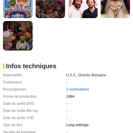
Infos techniques
Nationalités
U.S.A.
,
Grande-Bretagne
Distributeur
-
Récompenses
2 nominations
Année de production
1984
Date de sortie DVD
-
Date de sortie Blu-ray
-
Date de sortie VOD
-
Type de film
Long métrage
Secrets de tournage
-