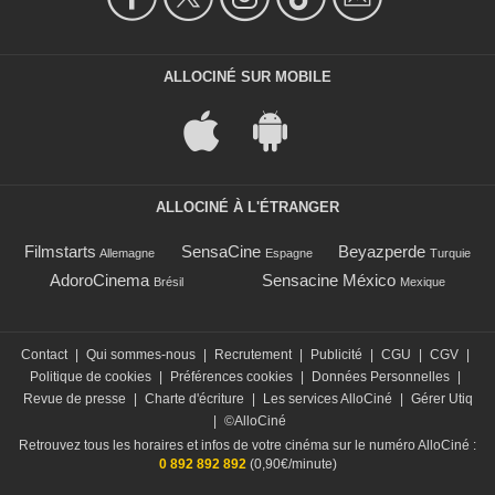
ALLOCINÉ SUR MOBILE
ALLOCINÉ À L'ÉTRANGER
Filmstarts
SensaCine
Beyazperde
Allemagne
Espagne
Turquie
AdoroCinema
Sensacine México
Brésil
Mexique
Contact
|
Qui sommes-nous
|
Recrutement
|
Publicité
|
CGU
|
CGV
|
Politique de cookies
|
Préférences cookies
|
Données Personnelles
|
Revue de presse
|
Charte d'écriture
|
Les services AlloCiné
|
Gérer Utiq
|
©AlloCiné
Retrouvez tous les horaires et infos de votre cinéma sur le numéro AlloCiné :
0 892 892 892
(0,90€/minute)