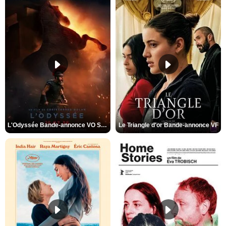
L'Odyssée Bande-annonce VO STFR
Le Triangle d'or Bande-annonce VF