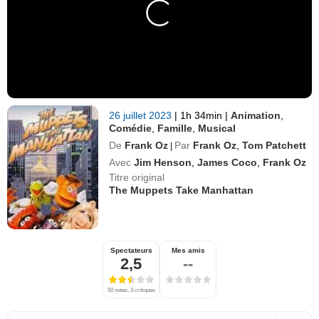
26 juillet 2023
|
1h 34min
|
Animation
,
Comédie
,
Famille
,
Musical
De
Frank Oz
Par
Frank Oz
,
Tom Patchett
|
Avec
Jim Henson
,
James Coco
,
Frank Oz
Titre original
The Muppets Take Manhattan
Spectateurs
Mes amis
2,5
--
50 notes, 3 critiques