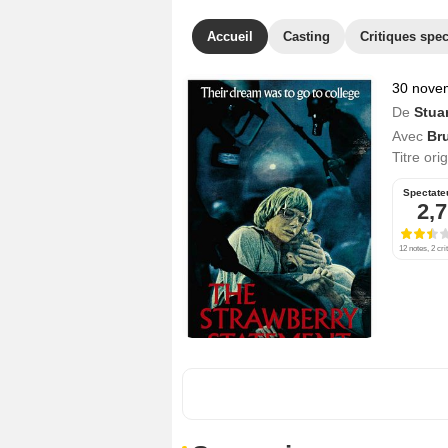
Accueil
Casting
Critiques spec
30 nove
De
Stua
Avec
Br
Titre ori
Spectate
2,7
12 notes, 2 cri