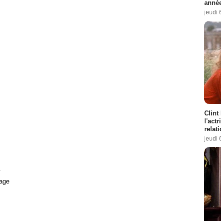
année
jeudi 
Clint
l'act
relat
jeudi 
1
age