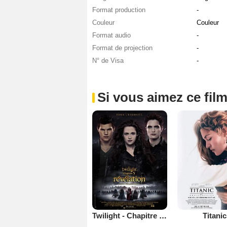
Format production
-
Couleur
Couleur
Format audio
-
Format de projection
-
N° de Visa
-
Si vous aimez ce film
Twilight - Chapitre 5 : Révélation 2e partie
Titanic