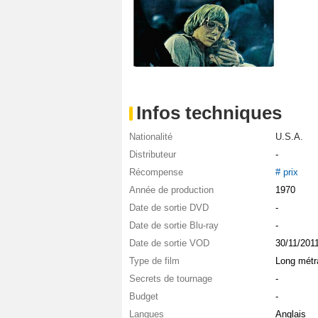
Infos techniques
Nationalité
U.S.A.
Distributeur
-
Récompense
# prix
Année de production
1970
Date de sortie DVD
-
Date de sortie Blu-ray
-
Date de sortie VOD
30/11/201
Type de film
Long métr
Secrets de tournage
-
Budget
-
Langues
Anglais