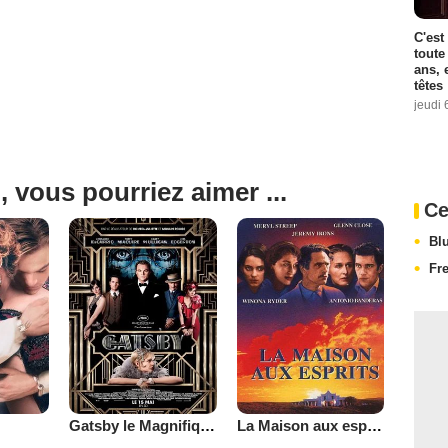
C'est
toute
ans, 
têtes
jeudi 
, vous pourriez aimer ...
Ce
Bl
Fr
Gatsby le Magnifique
La Maison aux esprits