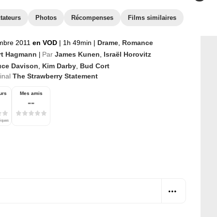
tateurs
Photos
Récompenses
Films similaires
mbre 2011
en VOD
|
1h 49min
|
Drame
,
Romance
rt Hagmann
Par
James Kunen
,
Israël Horovitz
|
uce Davison
,
Kim Darby
,
Bud Cort
ginal
The Strawberry Statement
urs
Mes amis
--
tiques