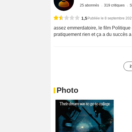
25 abonnés
319 critiques
S
1,5
Publiée le 8 septembre 20
assez emmerdatoire, le film Politique 
pratiquement rien et ça a du succès
2
Photo