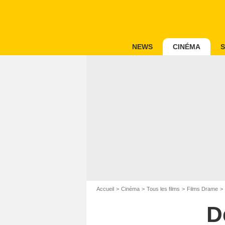
NEWS
CINÉMA
S
Accueil
Cinéma
Tous les films
Films Drame
D