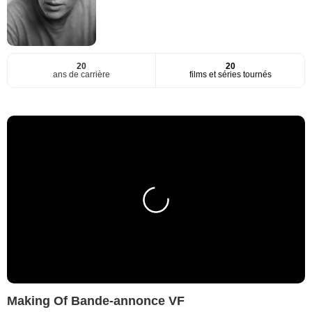
20
20
ans de carrière
films et séries tournés
Making Of Bande-annonce VF