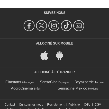
SUIVEZ-NOUS
ALLOCINÉ SUR MOBILE
ALLOCINÉ À L'ÉTRANGER
Filmstarts
SensaCine
Beyazperde
Allemagne
Espagne
Turquie
AdoroCinema
Sensacine México
Brésil
Mexique
Contact
|
Qui sommes-nous
|
Recrutement
|
Publicité
|
CGU
|
CGV
|