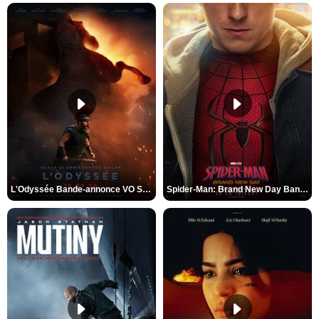
L'Odyssée Bande-annonce VO STFR
Spider-Man: Brand New Day Bande-annonce VO STFR