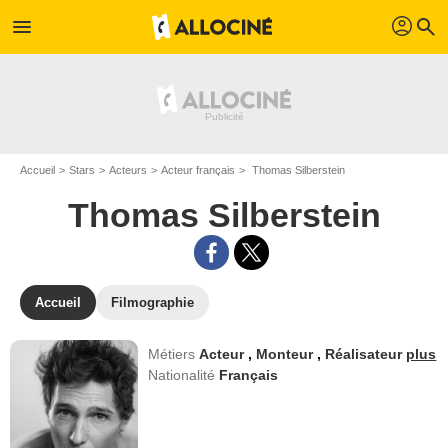
profil
menu
search
Accueil
Stars
Acteurs
Acteur français
Thomas Silberstein
Thomas Silberstein
Accueil
Filmographie
Métiers
Acteur
,
Monteur
,
Réalisateur
plus
Nationalité
Français