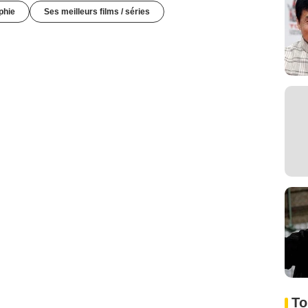
phie
Ses meilleurs films / séries
To