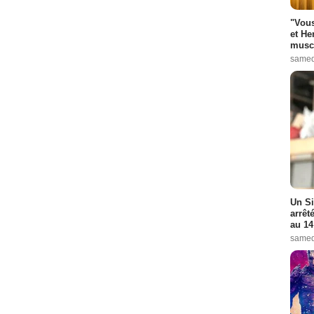
"Vous
et He
muscl
samed
Un Si
arrêt
au 14
samed