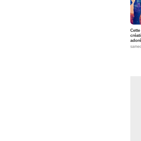
Cette
créat
adoré
samed