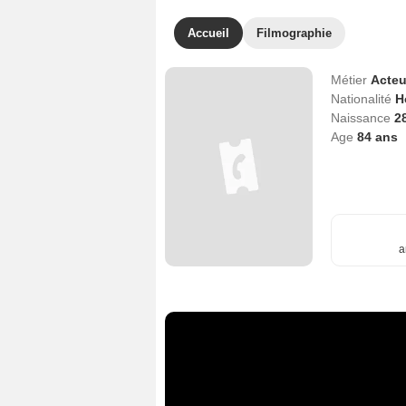
Accueil
Filmographie
Métier
Acteu
Nationalité
H
Naissance
2
Age
84
ans
a