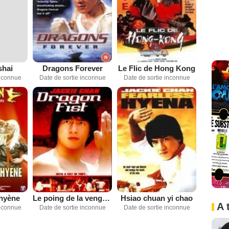
shai
Dragons Forever
Le Flic de Hong Kong
inconnue
Date de sortie inconnue
Date de sortie inconnue
 hyène
Le poing de la vengeance
Hsiao chuan yi chao
A 
inconnue
Date de sortie inconnue
Date de sortie inconnue