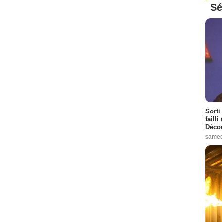
Sé
Sorti
failli
Décou
samed