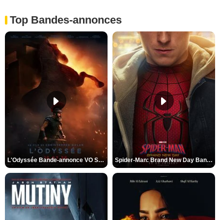
Top Bandes-annonces
L'Odyssée Bande-annonce VO STFR
Spider-Man: Brand New Day Bande-annonce VO STFR