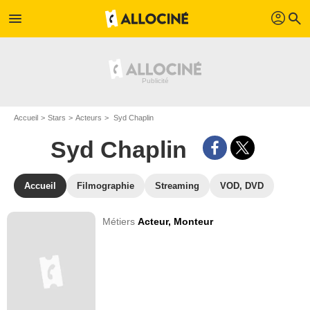
profil
menu
search
Accueil
Stars
Acteurs
Syd Chaplin
Syd Chaplin
Accueil
Filmographie
Streaming
VOD, DVD
Métiers
Acteur,
Monteur