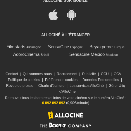
ALLOCINÉ SUR MOBILE
ALLOCINÉ À L'ÉTRANGER
Filmstarts
SensaCine
Beyazperde
Allemagne
Espagne
Turquie
AdoroCinema
Sensacine México
Brésil
Mexique
Contact
|
Qui sommes-nous
|
Recrutement
|
Publicité
|
CGU
|
CGV
|
Politique de cookies
|
Préférences cookies
|
Données Personnelles
|
Revue de presse
|
Charte d'écriture
|
Les services AlloCiné
|
Gérer Utiq
|
©AlloCiné
Retrouvez tous les horaires et infos de votre cinéma sur le numéro AlloCiné :
0 892 892 892
(0,90€/minute)