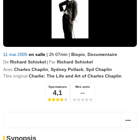
11 mai 2005
en salle
|
2h 07min
|
Biopic
,
Documentaire
De
Richard Schickel
Par
Richard Schickel
|
Avec
Charles Chaplin
,
Sydney Pollack
,
Syd Chaplin
Titre original
Charlie: The Life and Art of Charles Chaplin
Spectateurs
Mes amis
4,1
--
Synopsis