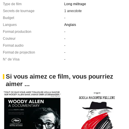
Type de film
Long métrage
Secrets de tournage
1 anecdote
Budget
-
Langues
Anglais
Format production
-
Couleur
-
Format audio
-
Format de projection
-
N° de Visa
-
Si vous aimez ce film, vous pourriez
aimer ...