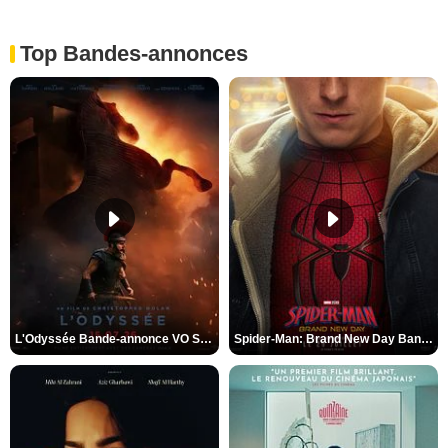
Top Bandes-annonces
L'Odyssée Bande-annonce VO STFR
Spider-Man: Brand New Day Bande-annonce VO STFR