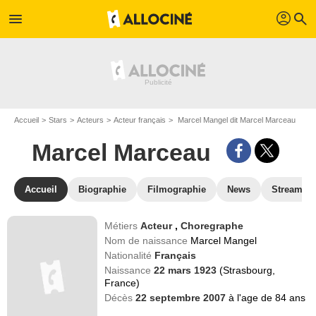
profil
menu
search
Accueil
Stars
Acteurs
Acteur français
Marcel Mangel dit Marcel Marceau
Marcel Marceau
Accueil
Biographie
Filmographie
News
Streamin
Métiers
Acteur
,
Choregraphe
Nom de naissance
Marcel Mangel
Nationalité
Français
Naissance
22 mars 1923
(Strasbourg,
France)
Décès
22 septembre 2007
à l'age de 84 ans