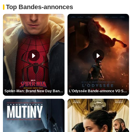
Top Bandes-annonces
Spider-Man: Brand New Day Bande-annonce VO STFR
L'Odyssée Bande-annonce VO STFR