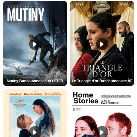
Mutiny Bande-annonce VO STFR
Le Triangle d'or Bande-annonce VF