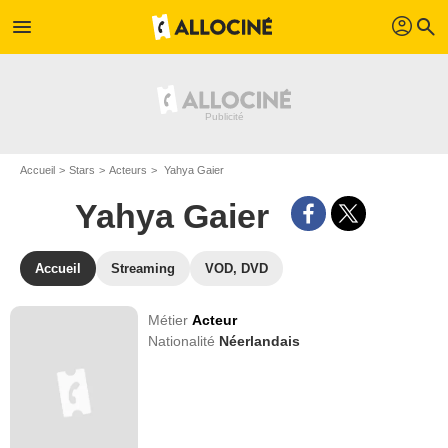
profil
menu
search
Accueil
Stars
Acteurs
Yahya Gaier
Yahya Gaier
Accueil
Streaming
VOD, DVD
Métier
Acteur
Nationalité
Néerlandais