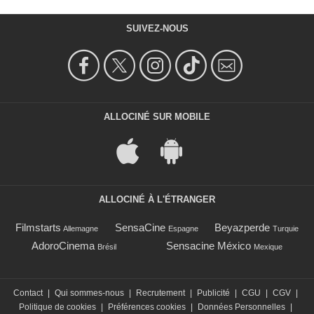
SUIVEZ-NOUS
ALLOCINÉ SUR MOBILE
ALLOCINÉ À L'ÉTRANGER
Filmstarts
SensaCine
Beyazperde
Allemagne
Espagne
Turquie
AdoroCinema
Sensacine México
Brésil
Mexique
Contact
|
Qui sommes-nous
|
Recrutement
|
Publicité
|
CGU
|
CGV
|
Politique de cookies
|
Préférences cookies
|
Données Personnelles
|