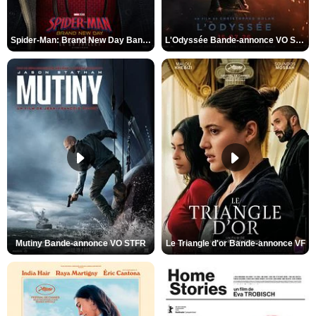
Spider-Man: Brand New Day Bande-annonce VO STFR
L'Odyssée Bande-annonce VO STFR
Mutiny Bande-annonce VO STFR
Le Triangle d'or Bande-annonce VF