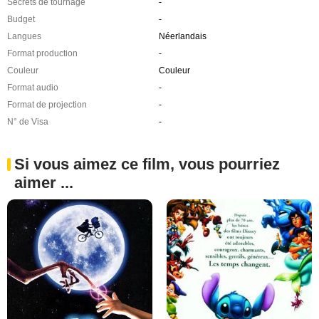
Secrets de tournage
-
Budget
-
Langues
Néerlandais
Format production
-
Couleur
Couleur
Format audio
-
Format de projection
-
N° de Visa
-
Si vous aimez ce film, vous pourriez
aimer ...