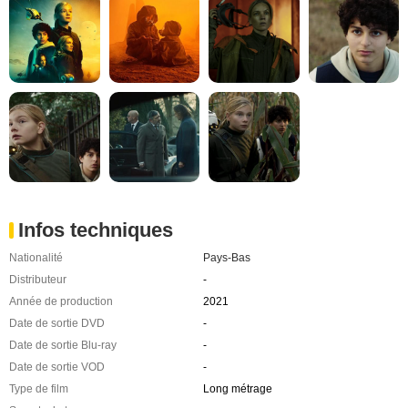
Infos techniques
Nationalité
Pays-Bas
Distributeur
-
Année de production
2021
Date de sortie DVD
-
Date de sortie Blu-ray
-
Date de sortie VOD
-
Type de film
Long métrage