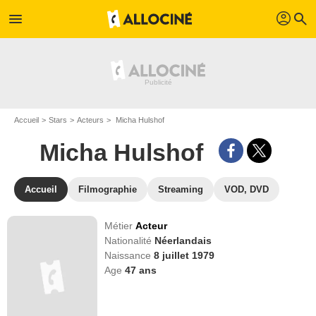
profil
menu
search
Accueil
Stars
Acteurs
Micha Hulshof
Micha Hulshof
Accueil
Filmographie
Streaming
VOD, DVD
Métier
Acteur
Nationalité
Néerlandais
Naissance
8 juillet 1979
Age
47
ans