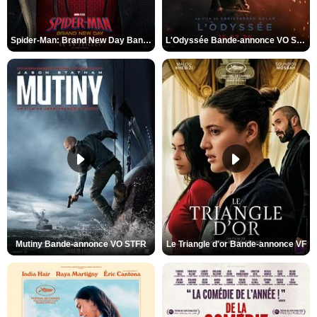
Spider-Man: Brand New Day Bande-annonce VO STFR
L'Odyssée Bande-annonce VO STFR
Mutiny Bande-annonce VO STFR
Le Triangle d'or Bande-annonce VF