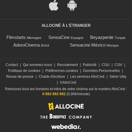
ALLOCINÉ À L'ÉTRANGER
Filmstarts
SensaCine
Beyazperde
Allemagne
Espagne
Turquie
AdoroCinema
Sensacine México
Brésil
Mexique
Contact
|
Qui sommes-nous
|
Recrutement
|
Publicité
|
CGU
|
CGV
|
Politique de cookies
|
Préférences cookies
|
Données Personnelles
|
Revue de presse
|
Charte d'écriture
|
Les services AlloCiné
|
Gérer Utiq
|
©AlloCiné
Retrouvez tous les horaires et infos de votre cinéma sur le numéro AlloCiné :
0 892 892 892
(0,90€/minute)