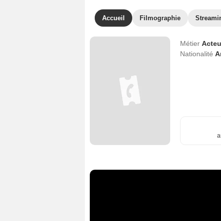
Accueil
Filmographie
Streami
Métier
Acteu
Nationalité
A
a