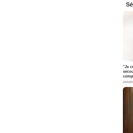
Sé
"Je c
secou
compo
vendr