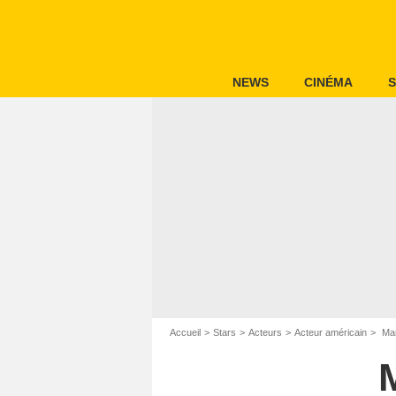
NEWS
CINÉMA
S
Accueil
Stars
Acteurs
Acteur américain
Mar