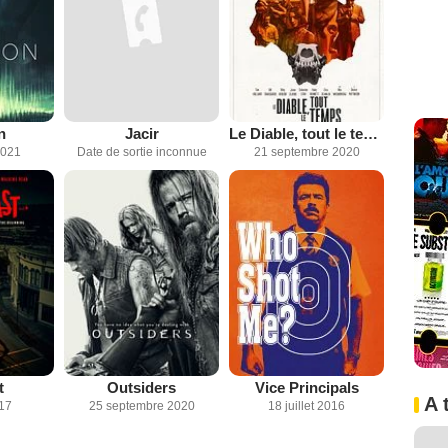
n
Jacir
Le Diable, tout le temps
2021
Date de sortie inconnue
21 septembre 2020
t
Outsiders
Vice Principals
A 
017
25 septembre 2020
18 juillet 2016