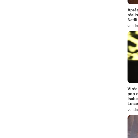
Après
réali
Netfl
vendr
Virée
pop d
Isabe
Loca
vendr