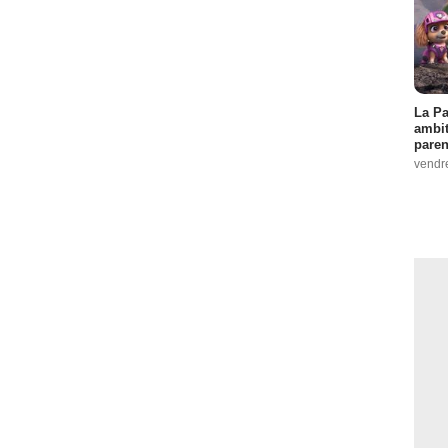
La Pa
ambit
paren
vendr