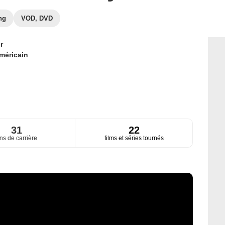
ng
VOD, DVD
r
méricain
31
22
ns de carrière
films et séries tournés