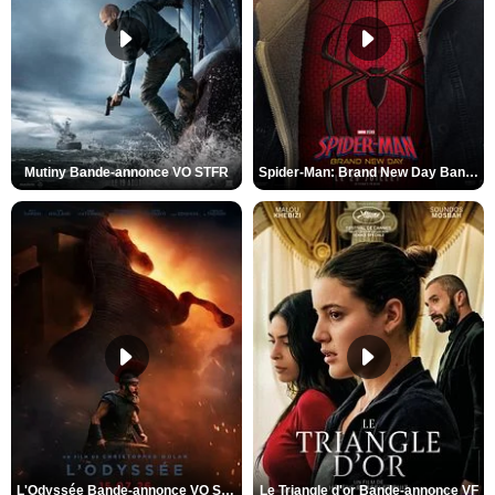
Mutiny Bande-annonce VO STFR
Spider-Man: Brand New Day Bande-annonce VO STFR
L'Odyssée Bande-annonce VO STFR
Le Triangle d'or Bande-annonce VF