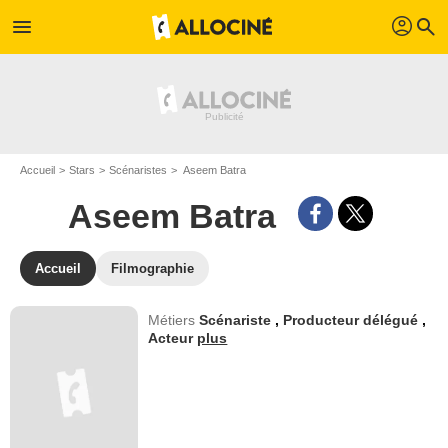
profil
menu
search
Accueil
Stars
Scénaristes
Aseem Batra
Aseem Batra
Accueil
Filmographie
Métiers
Scénariste
,
Producteur délégué
,
Acteur
plus