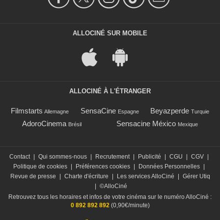
ALLOCINÉ SUR MOBILE
ALLOCINÉ À L'ÉTRANGER
Filmstarts
SensaCine
Beyazperde
Allemagne
Espagne
Turquie
AdoroCinema
Sensacine México
Brésil
Mexique
Contact
|
Qui sommes-nous
|
Recrutement
|
Publicité
|
CGU
|
CGV
|
Politique de cookies
|
Préférences cookies
|
Données Personnelles
|
Revue de presse
|
Charte d'écriture
|
Les services AlloCiné
|
Gérer Utiq
|
©AlloCiné
Retrouvez tous les horaires et infos de votre cinéma sur le numéro AlloCiné :
0 892 892 892
(0,90€/minute)