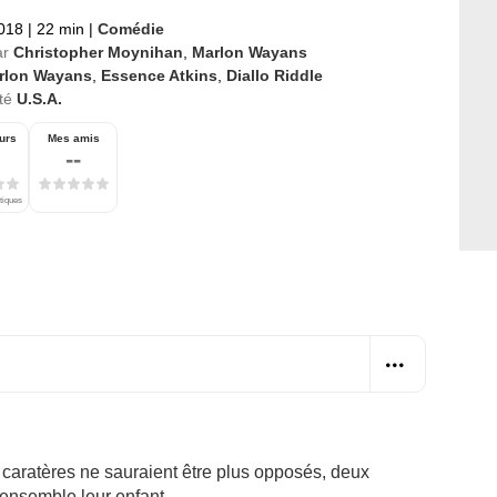
2018
|
22 min
|
Comédie
ar
Christopher Moynihan
,
Marlon Wayans
rlon Wayans
,
Essence Atkins
,
Diallo Riddle
té
U.S.A.
urs
Mes amis
--
itiques
s caratères ne sauraient être plus opposés, deux
ensemble leur enfant...