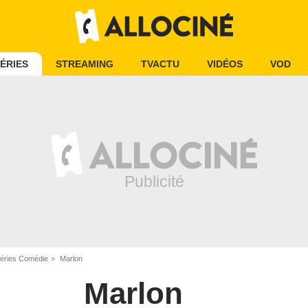
ÉRIES
STREAMING
TVACTU
VIDÉOS
VOD
éries Comédie
Marlon
Marlon