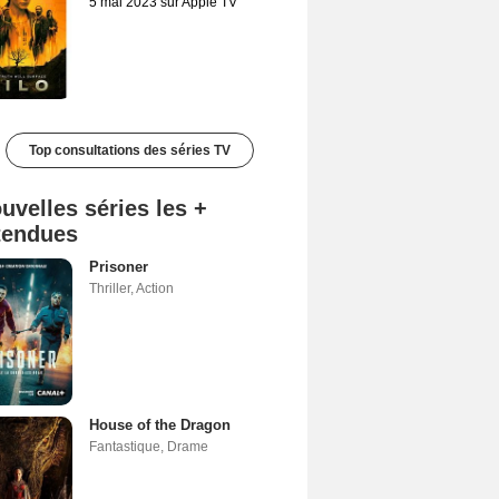
5 mai 2023 sur Apple TV
Top consultations des séries TV
uvelles séries les +
tendues
Prisoner
Thriller
,
Action
House of the Dragon
Fantastique
,
Drame