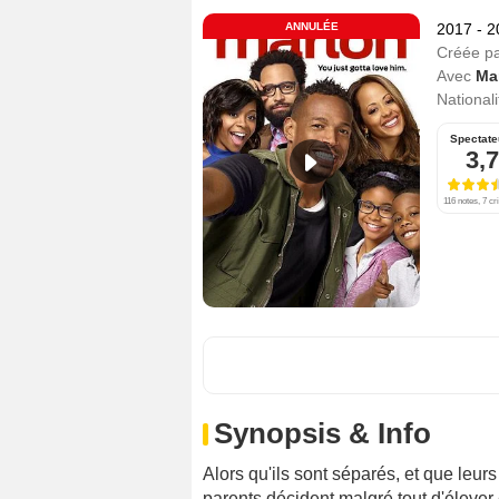
ANNULÉE
2017 - 
Créée p
Avec
Ma
Nationali
Spectate
3,7
116 notes, 7 cr
Synopsis & Info
Alors qu'ils sont séparés, et que leur
parents décident malgré tout d'élever 