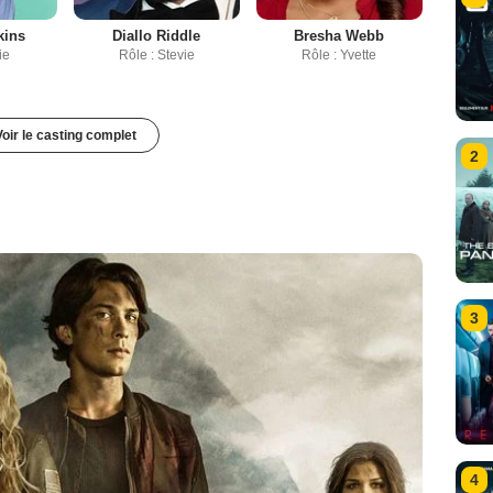
kins
Diallo Riddle
Bresha Webb
ie
Rôle : Stevie
Rôle : Yvette
Voir le casting complet
2
3
4