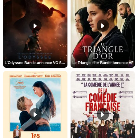
L'Odyssée Bande-annonce VO STFR
Le Triangle d'or Bande-annonce VF