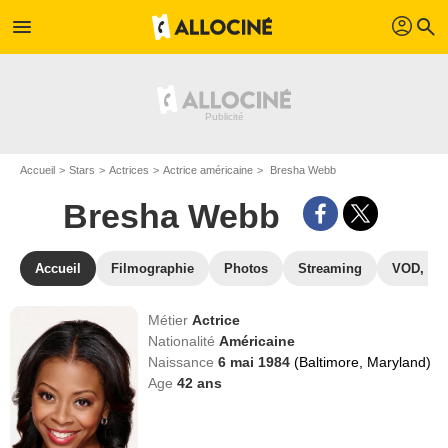
profil
menu
search
Accueil
Stars
Actrices
Actrice américaine
Bresha Webb
Bresha Webb
Accueil
Filmographie
Photos
Streaming
VOD, DV
Métier
Actrice
Nationalité
Américaine
Naissance
6 mai 1984
(Baltimore, Maryland)
Age
42
ans