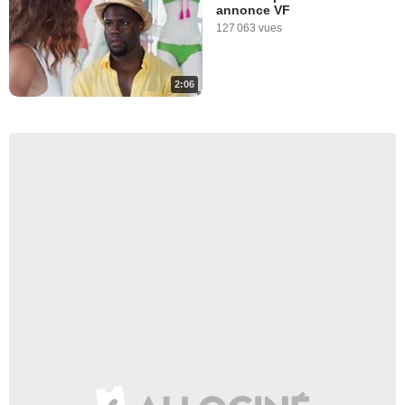
annonce VF
127 063 vues
2:06