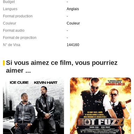
Budget
-
Langues
Anglais
Format production
-
Couleur
Couleur
Format audio
-
Format de projection
-
N° de Visa
144160
Si vous aimez ce film, vous pourriez
aimer ...