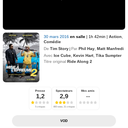
30 mars 2016
en salle
|
1h 42min
|
Action
,
Comédie
De
Tim Story
Par
Phil Hay
,
Matt Manfredi
|
Avec
Ice Cube
,
Kevin Hart
,
Tika Sumpter
Titre original
Ride Along 2
Presse
Spectateurs
Mes amis
1,2
2,9
--
5 critiques
800 notes, 31 critiques
VOD