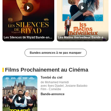
Les Silences de Riyad Bande-annonce VO STFR
Les Matins merveilleux Bande-annonce VF
Bandes-annonces à ne pas manquer
Films Prochainement au Cinéma
Tombé du ciel
de Mohamed Hamidi
avec Ilyes Djadel, Josiane Balasko
Film - Comédie
Bande-annonce