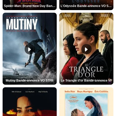
Spider-Man: Brand New Day Bande-annonce VO STFR
L'Odyssée Bande-annonce VO STFR
Mutiny Bande-annonce VO STFR
Le Triangle d'or Bande-annonce VF