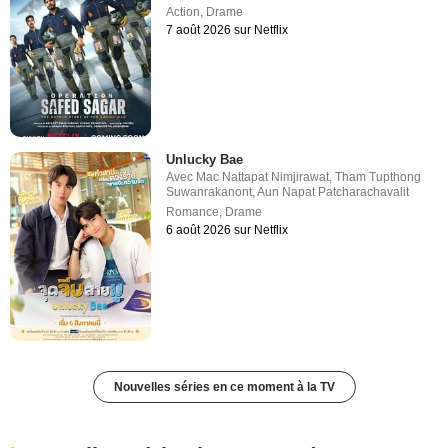
Action
,
Drame
7 août 2026 sur Netflix
Unlucky Bae
Avec
Mac Nattapat Nimjirawat
,
Tham Tupthong
Suwanrakanont
,
Aun Napat Patcharachavalit
Romance
,
Drame
6 août 2026 sur Netflix
Nouvelles séries en ce moment à la TV