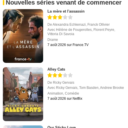
Nouvelles séries venant de commencer
La mère et l'assassin
De
Alexandra Echkenazi
,
Franck Ollivier
Avec
Hélène de Fougerolles
,
Florent Peyre
,
Vittoria Di Savoia
Drame
7 août 2026 sur France.TV
Alley Cats
De
Ricky Gervais
Avec
Ricky Gervais
,
Tom Basden
,
Andrew Brooke
Animation
,
Comédie
7 août 2026 sur Netflix
Our Sticky Love