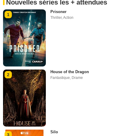
Nouvelles séries les + attendues
Prisoner
1
Thriller
,
Action
House of the Dragon
2
Fantastique
,
Drame
Silo
3