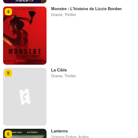
Monstre : L'histoire de Lizzie Borden
4
Drame
,
Thriller
La Cible
5
Drame
,
Thriller
Lanterns
6
Science Fiction
,
Action