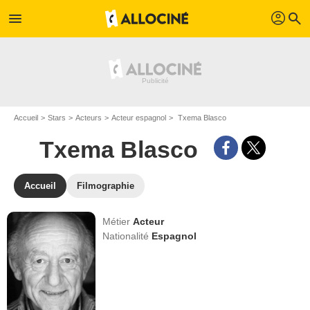
profil
menu
search
Accueil
Stars
Acteurs
Acteur espagnol
Txema Blasco
Txema Blasco
Accueil
Filmographie
Métier
Acteur
Nationalité
Espagnol