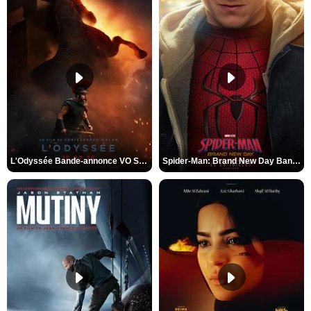
L'Odyssée Bande-annonce VO STFR
Spider-Man: Brand New Day Bande-annonce VO STFR