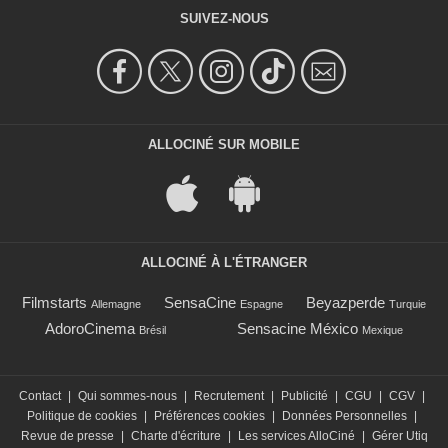
SUIVEZ-NOUS
ALLOCINÉ SUR MOBILE
ALLOCINÉ À L'ÉTRANGER
Filmstarts
SensaCine
Beyazperde
Allemagne
Espagne
Turquie
AdoroCinema
Sensacine México
Brésil
Mexique
Contact
|
Qui sommes-nous
|
Recrutement
|
Publicité
|
CGU
|
CGV
|
Politique de cookies
|
Préférences cookies
|
Données Personnelles
|
Revue de presse
|
Charte d'écriture
|
Les services AlloCiné
|
Gérer Utiq