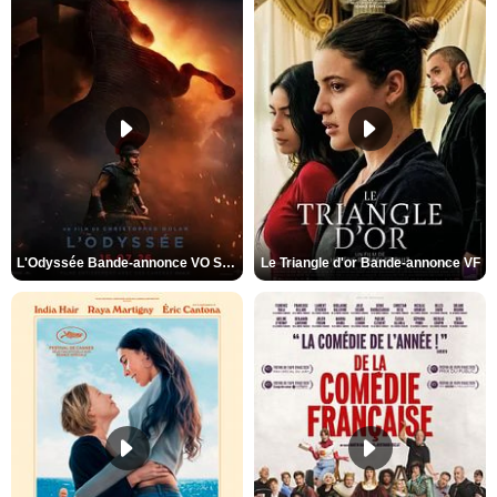
L'Odyssée Bande-annonce VO STFR
Le Triangle d'or Bande-annonce VF