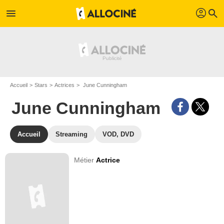
profil
menu
search
Accueil
Stars
Actrices
June Cunningham
June Cunningham
Accueil
Streaming
VOD, DVD
Métier
Actrice