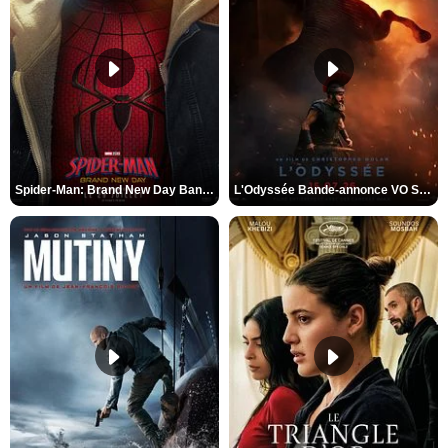
Spider-Man: Brand New Day Bande-annonce VO STFR
L'Odyssée Bande-annonce VO STFR