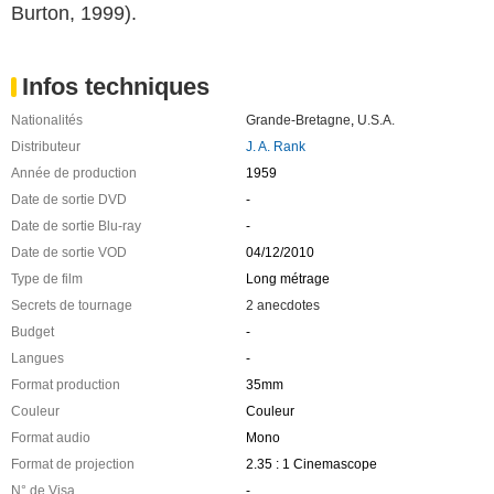
Burton, 1999).
Infos techniques
Nationalités
Grande-Bretagne
,
U.S.A.
Distributeur
J. A. Rank
Année de production
1959
Date de sortie DVD
-
Date de sortie Blu-ray
-
Date de sortie VOD
04/12/2010
Type de film
Long métrage
Secrets de tournage
2 anecdotes
Budget
-
Langues
-
Format production
35mm
Couleur
Couleur
Format audio
Mono
Format de projection
2.35 : 1 Cinemascope
N° de Visa
-