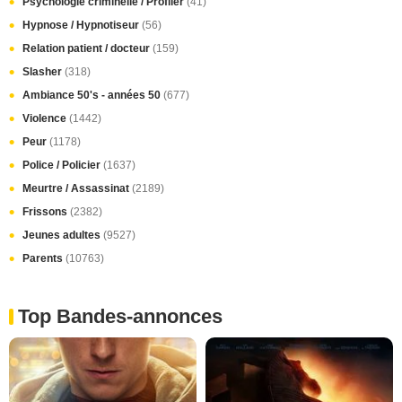
Psychologie criminelle / Profiler
(41)
Hypnose / Hypnotiseur
(56)
Relation patient / docteur
(159)
Slasher
(318)
Ambiance 50's - années 50
(677)
Violence
(1442)
Peur
(1178)
Police / Policier
(1637)
Meurtre / Assassinat
(2189)
Frissons
(2382)
Jeunes adultes
(9527)
Parents
(10763)
Top Bandes-annonces