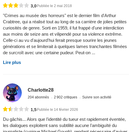
3,0
Publiée le 2 mai 2018
"Crimes au musée des horreurs" est le dernier film d'Arthur
Crabtree, qui a réalisé tout au long de sa carrière de jolies petites
curiosités de genre. Sorti en 1959, il fut frappé d'une interdiction
aux moins de seize ans et vilipendé pour sa violence extrême.
Celle-ci au vu d'aujourd'hui ferait presque sourire les jeunes
générations et se limiterait à quelques lames tranchantes filmées
de surcroît avec une certaine pudeur. Peut-on ...
Lire plus
Charlotte28
204 abonnés
2 902 critiques
Suivre son activité
1,5
Publiée le 14 février 2026
Du gâchis... Alors que l'identité du tueur est rapidement éventée,
les dialogues exploitent sans subtilité aucune l'ambiguïté du
journaliste (cynique Michael Gough), rendant nécessaire d'aviver