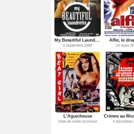
My Beautiful Laundrette
Alfie, le dr
3 septembre 1986
16 mars 2
L'Aguicheuse
Date de sortie inconnue
4 décembre 