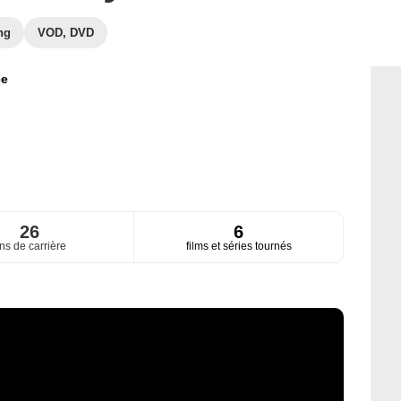
ng
VOD, DVD
ce
26
6
ns de carrière
films et séries tournés