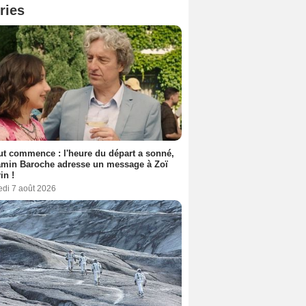
ries
out commence : l'heure du départ a sonné,
amin Baroche adresse un message à Zoï
in !
edi 7 août 2026