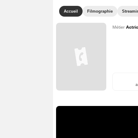
Accueil
Filmographie
Streami
Métier
Actri
a