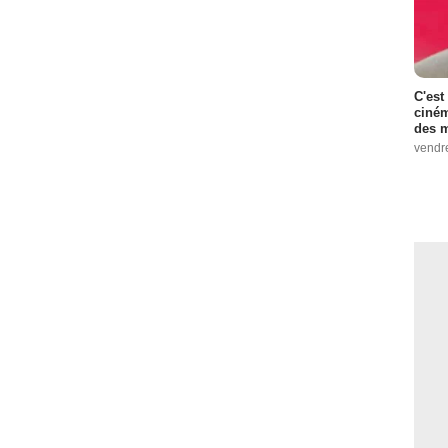
C'est
ciném
des m
vendr