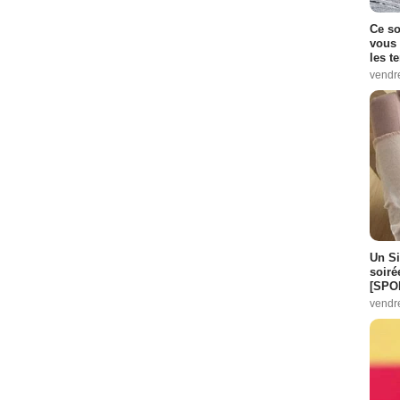
Ce so
vous 
les t
vendr
Un Si
soiré
[SPO
vendr