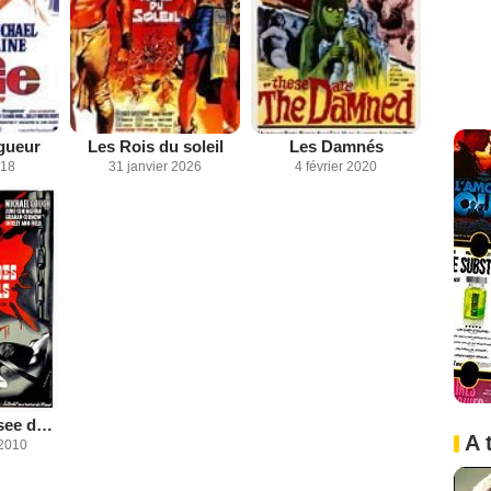
agueur
Les Rois du soleil
Les Damnés
018
31 janvier 2026
4 février 2020
Crimes au Musee des Horreurs
A 
2010