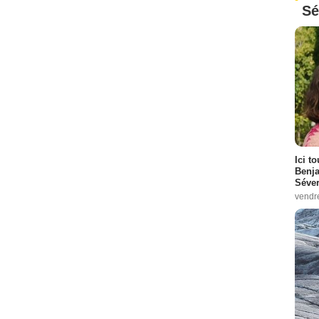
Sé
Ici t
Benj
Séver
vendr