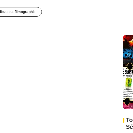
Toute sa filmographie
To
Sé