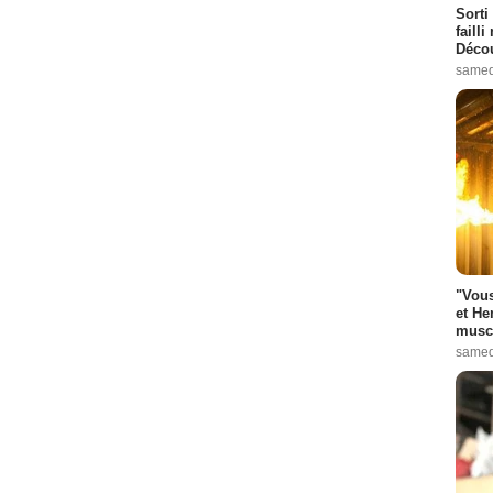
Sorti
failli
Décou
samed
"Vous
et He
muscl
samed