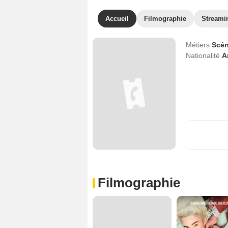
Accueil
Filmographie
Streami
Métiers
Scén
Nationalité
A
Filmographie