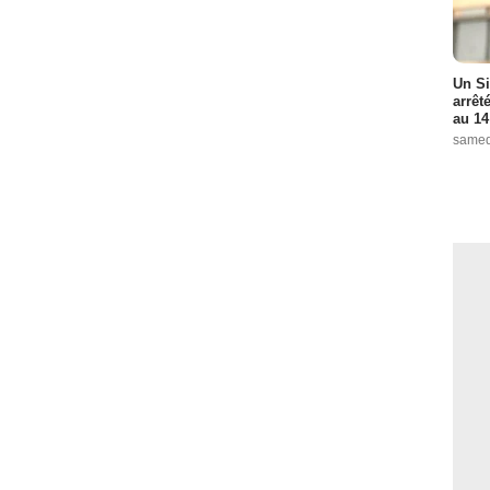
Un Si
arrêt
au 14
samed