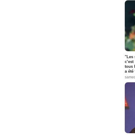
"Les 
c’est
tous 
a été 
samed