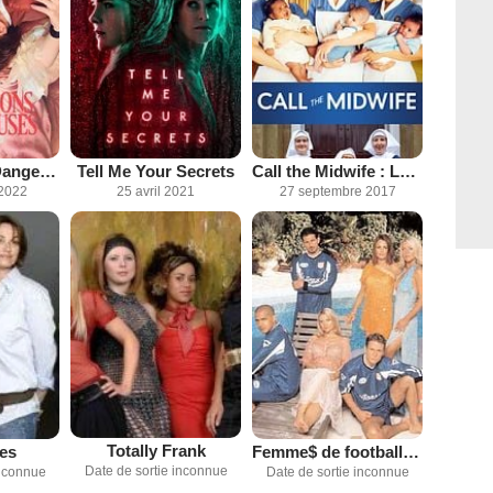
Les Liaisons Dangereuses
Tell Me Your Secrets
Call the Midwife : Les héroïnes de l'ombre
2022
25 avril 2021
27 septembre 2017
Totally Frank
Femme$ de footballeurs
es
Date de sortie inconnue
Date de sortie inconnue
inconnue