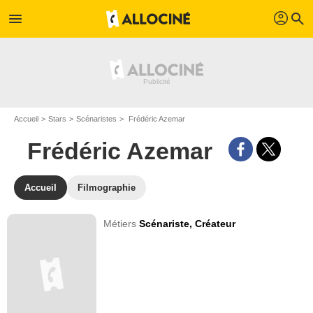
profil
menu
search
Accueil
Stars
Scénaristes
Frédéric Azemar
Frédéric Azemar
Accueil
Filmographie
Métiers
Scénariste,
Créateur