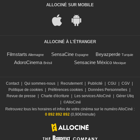
ALLOCINÉ SUR MOBILE
ALLOCINÉ À L'ÉTRANGER
Filmstarts
SensaCine
Beyazperde
Allemagne
Espagne
Turquie
AdoroCinema
Sensacine México
Brésil
Mexique
Contact
|
Qui sommes-nous
|
Recrutement
|
Publicité
|
CGU
|
CGV
|
Politique de cookies
|
Préférences cookies
|
Données Personnelles
|
Revue de presse
|
Charte d'écriture
|
Les services AlloCiné
|
Gérer Utiq
|
©AlloCiné
Retrouvez tous les horaires et infos de votre cinéma sur le numéro AlloCiné :
0 892 892 892
(0,90€/minute)