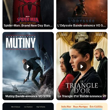
Spider-Man: Brand New Day Bande-annonce VO STFR
L'Odyssée Bande-annonce VO STFR
Mutiny Bande-annonce VO STFR
Le Triangle d'or Bande-annonce VF