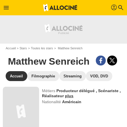
profil
menu
search
Accueil
Stars
Toutes les stars
Matthew Senreich
Matthew Senreich
Accueil
Filmographie
Streaming
VOD, DVD
Métiers
Producteur délégué
,
Scénariste
,
Réalisateur
plus
Nationalité
Américain