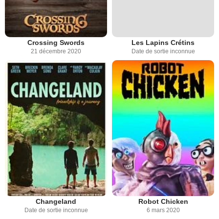
Crossing Swords
Les Lapins Crétins
21 décembre 2020
Date de sortie inconnue
Changeland
Robot Chicken
Date de sortie inconnue
6 mars 2020