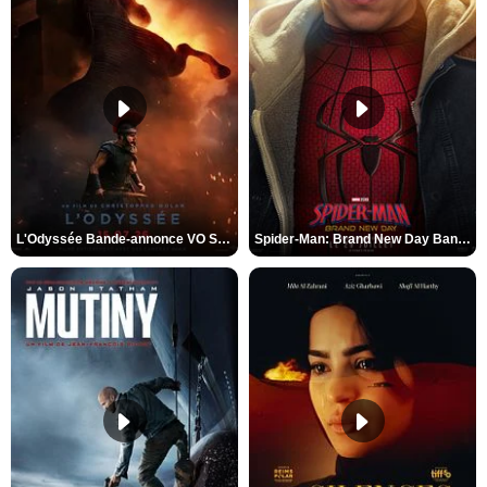
L'Odyssée Bande-annonce VO STFR
Spider-Man: Brand New Day Bande-annonce VO STFR