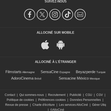
SUIVEZ-NOUS
ALLOCINÉ SUR MOBILE
ALLOCINÉ À L'ÉTRANGER
Filmstarts
SensaCine
Beyazperde
Allemagne
Espagne
Turquie
AdoroCinema
Sensacine México
Brésil
Mexique
Contact
|
Qui sommes-nous
|
Recrutement
|
Publicité
|
CGU
|
CGV
|
Politique de cookies
|
Préférences cookies
|
Données Personnelles
|
Revue de presse
|
Charte d'écriture
|
Les services AlloCiné
|
Gérer Utiq
|
©AlloCiné