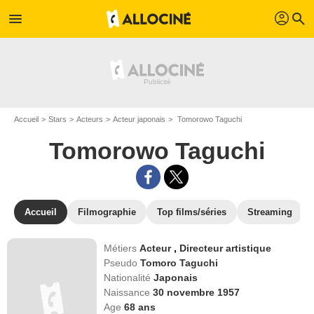
profil
menu
search
Accueil
Stars
Acteurs
Acteur japonais
Tomorowo Taguchi
Tomorowo Taguchi
Accueil
Filmographie
Top films/séries
Streaming
Métiers
Acteur
,
Directeur artistique
Pseudo
Tomoro Taguchi
Nationalité
Japonais
Naissance
30 novembre 1957
Age
68
ans