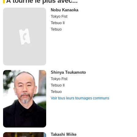
A tourné le plus avec...
Nobu Kanaoka
Tokyo Fist
Tetsuo II
Tetsuo
Shinya Tsukamoto
Tokyo Fist
Tetsuo II
Tetsuo
Voir tous leurs tournages communs
Takashi Miike