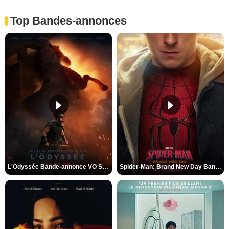
Top Bandes-annonces
L'Odyssée Bande-annonce VO STFR
Spider-Man: Brand New Day Bande-annonce VO STFR