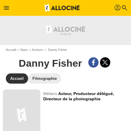
profil
menu
search
Accueil
Stars
Acteurs
Danny Fisher
Danny Fisher
Accueil
Filmographie
Métiers
Acteur,
Producteur délégué,
Directeur de la photographie