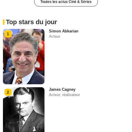
Toutes les actus Ciné & Séries
Top stars du jour
Simon Abkarian
1
Acteur
James Cagney
2
Acteur, réalisateur