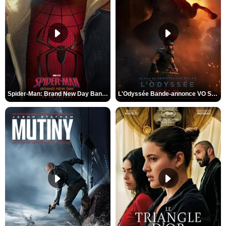
Spider-Man: Brand New Day Bande-annonce VO STFR
L'Odyssée Bande-annonce VO STFR