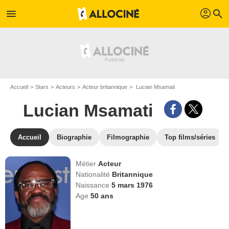
profil
menu
search
Accueil
Stars
Acteurs
Acteur britannique
Lucian Msamati
Lucian Msamati
Accueil
Biographie
Filmographie
Top films/séries
Métier
Acteur
Nationalité
Britannique
Naissance
5 mars 1976
Age
50
ans