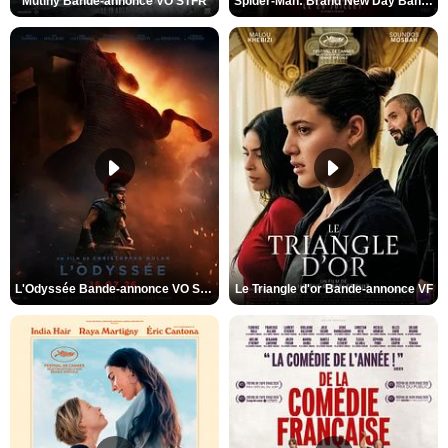
Mutiny Bande-annonce VO STFR
Spider-Man: Brand New Day Bande-annonce VO STFR
L'Odyssée Bande-annonce VO STFR
Le Triangle d'or Bande-annonce VF