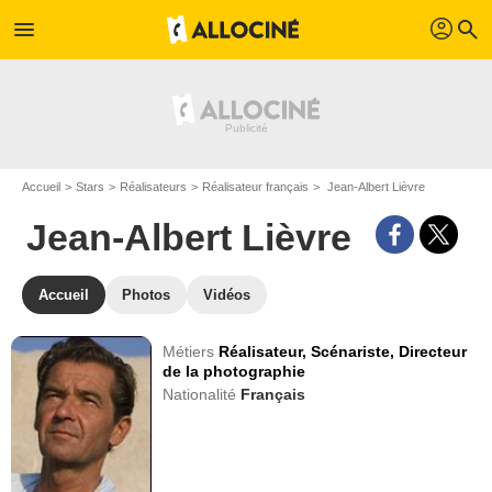
profil
menu
search
Accueil
Stars
Réalisateurs
Réalisateur français
Jean-Albert Lièvre
Jean-Albert Lièvre
Accueil
Photos
Vidéos
Métiers
Réalisateur,
Scénariste,
Directeur
de la photographie
Nationalité
Français