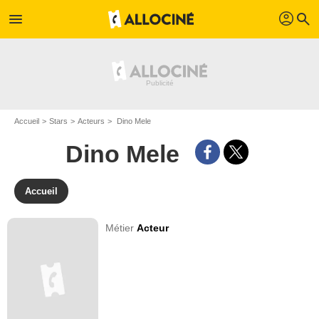
profil
menu
search
Accueil
Stars
Acteurs
Dino Mele
Dino Mele
Accueil
Métier
Acteur