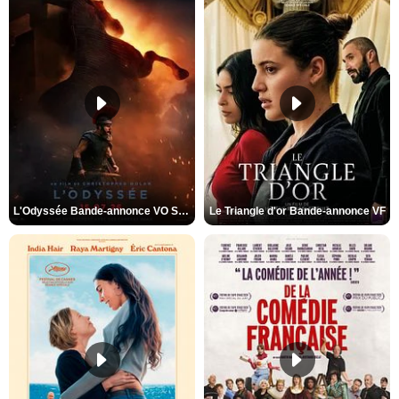
L'Odyssée Bande-annonce VO STFR
Le Triangle d'or Bande-annonce VF