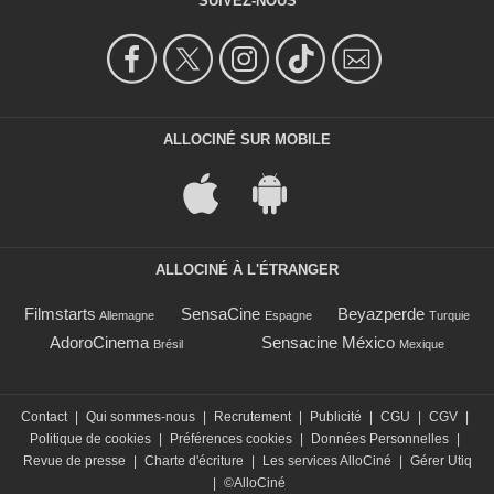
SUIVEZ-NOUS
ALLOCINÉ SUR MOBILE
ALLOCINÉ À L'ÉTRANGER
Filmstarts
SensaCine
Beyazperde
Allemagne
Espagne
Turquie
AdoroCinema
Sensacine México
Brésil
Mexique
Contact
|
Qui sommes-nous
|
Recrutement
|
Publicité
|
CGU
|
CGV
|
Politique de cookies
|
Préférences cookies
|
Données Personnelles
|
Revue de presse
|
Charte d'écriture
|
Les services AlloCiné
|
Gérer Utiq
|
©AlloCiné