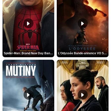
Spider-Man: Brand New Day Bande-annonce VO STFR
L'Odyssée Bande-annonce VO STFR