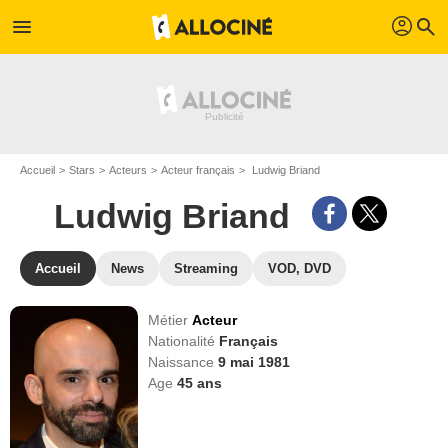
profil
menu
search
Accueil
Stars
Acteurs
Acteur français
Ludwig Briand
Ludwig Briand
Accueil
News
Streaming
VOD, DVD
Métier
Acteur
Nationalité
Français
Naissance
9 mai 1981
Age
45
ans