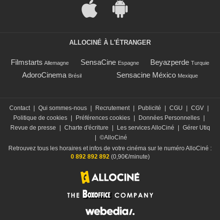
ALLOCINÉ À L'ÉTRANGER
Filmstarts
SensaCine
Beyazperde
Allemagne
Espagne
Turquie
AdoroCinema
Sensacine México
Brésil
Mexique
Contact
|
Qui sommes-nous
|
Recrutement
|
Publicité
|
CGU
|
CGV
|
Politique de cookies
|
Préférences cookies
|
Données Personnelles
|
Revue de presse
|
Charte d'écriture
|
Les services AlloCiné
|
Gérer Utiq
|
©AlloCiné
Retrouvez tous les horaires et infos de votre cinéma sur le numéro AlloCiné :
0 892 892 892
(0,90€/minute)