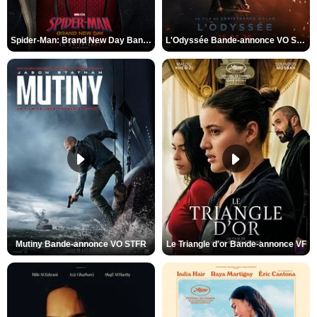
Spider-Man: Brand New Day Bande-annonce VO STFR
L'Odyssée Bande-annonce VO STFR
Mutiny Bande-annonce VO STFR
Le Triangle d'or Bande-annonce VF