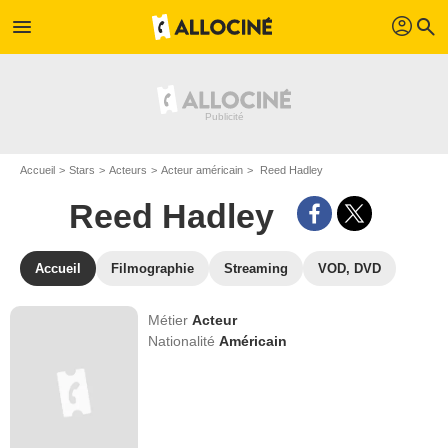
profil
menu
search
Accueil
Stars
Acteurs
Acteur américain
Reed Hadley
Reed Hadley
Accueil
Filmographie
Streaming
VOD, DVD
Métier
Acteur
Nationalité
Américain