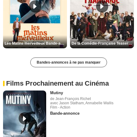
Les Matins merveilleux Bande-annonce VF
De la Comédie-Française Teaser VF
Bandes-annonces à ne pas manquer
Films Prochainement au Cinéma
Mutiny
de Jean-François Richet
avec Jason Statham, Annabelle Wallis
Film - Action
Bande-annonce