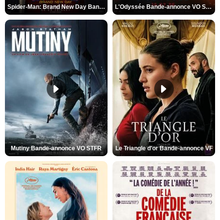
Spider-Man: Brand New Day Bande-annonce VO STFR
L'Odyssée Bande-annonce VO STFR
Mutiny Bande-annonce VO STFR
Le Triangle d'or Bande-annonce VF