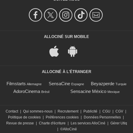
ALLOCINÉ SUR MOBILE
ALLOCINÉ À L'ÉTRANGER
Filmstarts
SensaCine
Beyazperde
Allemagne
Espagne
Turquie
AdoroCinema
Sensacine México
Brésil
Mexique
Contact
|
Qui sommes-nous
|
Recrutement
|
Publicité
|
CGU
|
CGV
|
Politique de cookies
|
Préférences cookies
|
Données Personnelles
|
Revue de presse
|
Charte d'écriture
|
Les services AlloCiné
|
Gérer Utiq
|
©AlloCiné