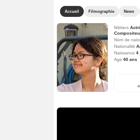
Accueil
Filmographie
News
Métiers
Actr
Composite
Nom de nai
Nationalité
A
Naissance
4
Age
40
ans
a