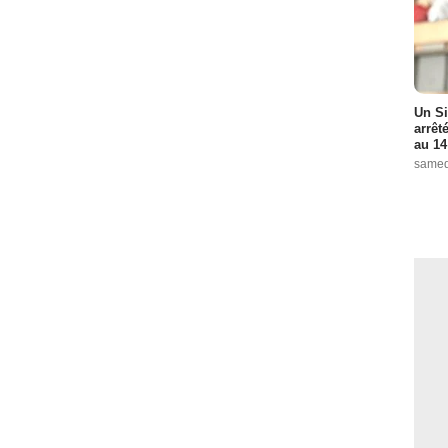
Un Si
arrêt
au 14
samed