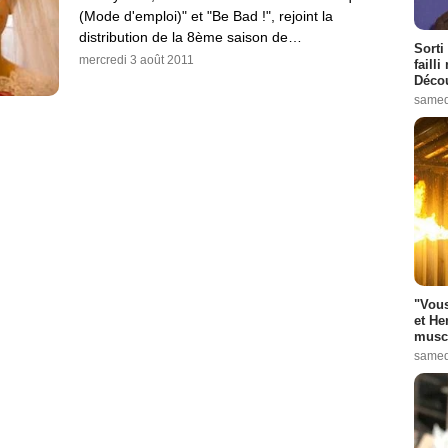
(Mode d'emploi)" et "Be Bad !", rejoint la
distribution de la 8ème saison de…
Sorti
mercredi 3 août 2011
failli
Décou
samed
"Vous
et He
muscl
samed