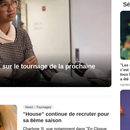
Sé
 sur le tournage de la prochaine
"Les 
c’est
tous 
a été 
samed
News - Tournages
"House" continue de recruter pour
sa 8ème saison
Charlyne Yi, vue notamment dans "En Cloque