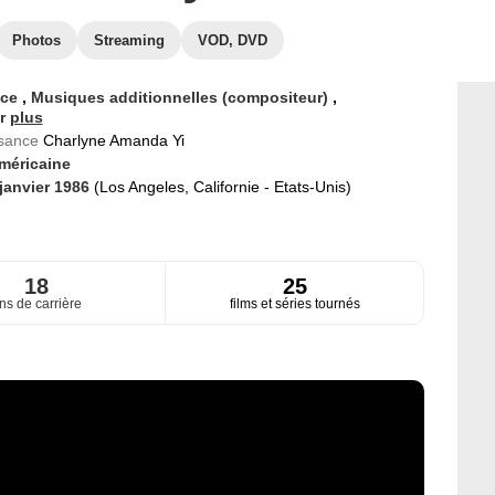
Photos
Streaming
VOD, DVD
ice
,
Musiques additionnelles (compositeur)
,
ur
plus
ssance
Charlyne Amanda Yi
méricaine
 janvier 1986
(Los Angeles, Californie - Etats-Unis)
18
25
ns de carrière
films et séries tournés