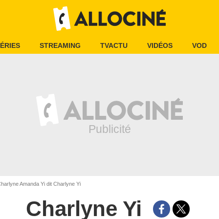
ÉRIES
STREAMING
TVACTU
VIDÉOS
VOD
harlyne Amanda Yi dit Charlyne Yi
Charlyne Yi