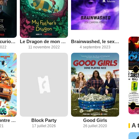
Le Cabinet de curiosités de Guillermo del Toro
Le Dragon de mon père
Brainwashed, le sexisme au cinéma
2022
11 novembre 2022
4 septembre 2023
Les Mitchell contre les machines
Block Party
Good Girls
A 
021
17 juillet 2026
26 juillet 2020