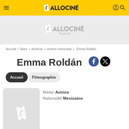
profil
menu
search
Accueil
Stars
Actrices
Actrice mexicaine
Emma Roldán
Emma Roldán
Accueil
Filmographie
Métier
Actrice
Nationalité
Mexicaine