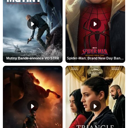
Mutiny Bande-annonce VO STFR
Spider-Man: Brand New Day Bande-annonce VO STFR