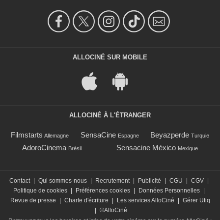
ALLOCINÉ SUR MOBILE
ALLOCINÉ À L'ÉTRANGER
Filmstarts
SensaCine
Beyazperde
Allemagne
Espagne
Turquie
AdoroCinema
Sensacine México
Brésil
Mexique
Contact
|
Qui sommes-nous
|
Recrutement
|
Publicité
|
CGU
|
CGV
|
Politique de cookies
|
Préférences cookies
|
Données Personnelles
|
Revue de presse
|
Charte d'écriture
|
Les services AlloCiné
|
Gérer Utiq
|
©AlloCiné