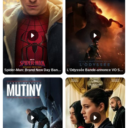
Spider-Man: Brand New Day Bande-annonce VO STFR
L'Odyssée Bande-annonce VO STFR